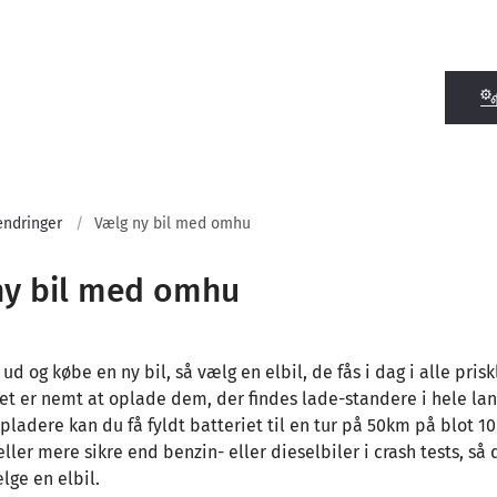
ændringer
Vælg ny bil med omhu
ny bil med omhu
 ud og købe en ny bil, så vælg en elbil, de fås i dag i alle pris
 Det er nemt at oplade dem, der findes lade-standere i hele l
pladere kan du få fyldt batteriet til en tur på 50km på blot 1
eller mere sikre end benzin- eller dieselbiler i crash tests, så 
lge en elbil.