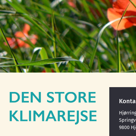
Konta
Hjørri
Spring
9800 Hj