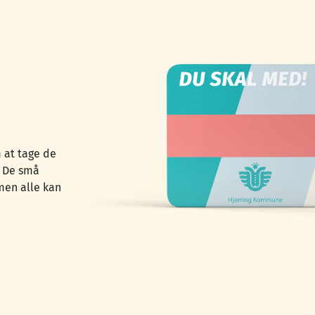
 at tage de
. De små
 men alle kan