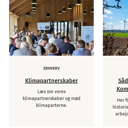
ERHVERV
Klimapartnerskaber
Såd
Kom
Læs om vores
klimapartnerskaber og mød
Her f
klimaparterne.
histori
arbej