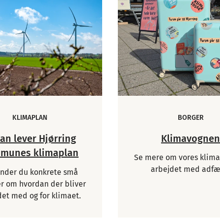
KLIMAPLAN
BORGER
an lever Hjørring
Klimavognen
munes klimaplan
Se mere om vores klima
arbejdet med adfæ
inder du konkrete små
er om hvordan der bliver
det med og for klimaet.