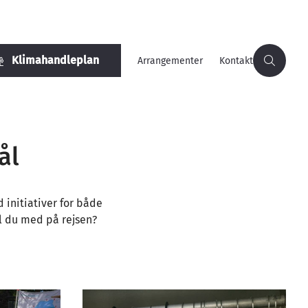
Klimahandleplan
Arrangementer
Kontakt
ål
 initiativer for både
l du med på rejsen?