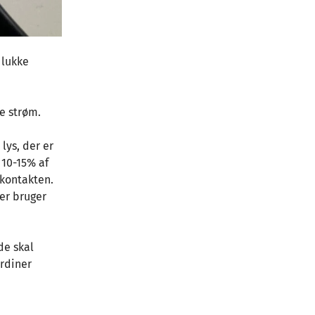
 lukke
e strøm.
lys, der er
 10-15% af
kkontakten.
er bruger
de skal
ardiner