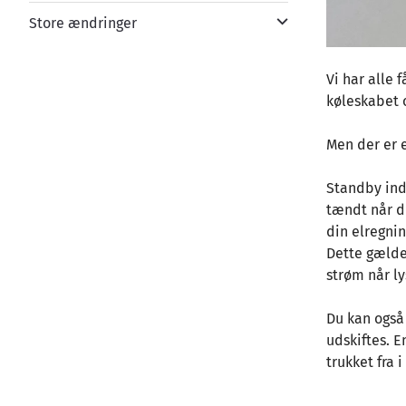
Store ændringer
Vi har alle 
køleskabet o
Men der er e
Standby inds
tændt når du
din elregnin
Dette gælde
strøm når ly
Du kan også 
udskiftes. E
trukket fra 