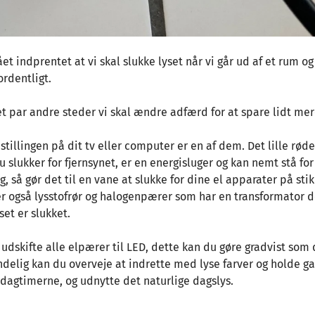
fået indprentet at vi skal slukke lyset når vi går ud af et rum og
rdentligt.
t par andre steder vi skal ændre adfærd for at spare lidt mer
tillingen på dit tv eller computer er en af dem. Det lille røde 
 slukker for fjernsynet, er en energisluger og kan nemt stå for
g, så gør det til en vane at slukke for dine el apparater på sti
r også lysstofrør og halogenpærer som har en transformator d
set er slukket.
udskifte alle elpærer til LED, dette kan du gøre gradvist som 
ndelig kan du overveje at indrette med lyse farver og holde g
i dagtimerne, og udnytte det naturlige dagslys.