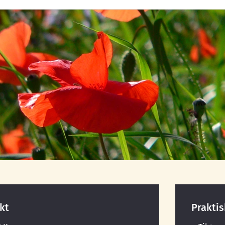
kt
Prakti